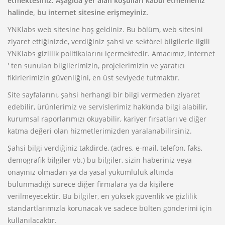
etmektesiniz. Aşağıda yer alan koşulları kabul etmemeniz
halinde, bu internet sitesine erişmeyiniz.
YNKlabs web sitesine hoş geldiniz. Bu bölüm, web sitesini
ziyaret ettiğinizde, verdiğiniz şahsi ve sektörel bilgilerle ilgili
YNKlabs gizlilik politikalarını içermektedir. Amacımız, Internet
' ten sunulan bilgilerimizin, projelerimizin ve yaratıcı
fikirlerimizin güvenliğini, en üst seviyede tutmaktır.
Site sayfalarını, şahsi herhangi bir bilgi vermeden ziyaret
edebilir, ürünlerimiz ve servislerimiz hakkında bilgi alabilir,
kurumsal raporlarımızı okuyabilir, kariyer fırsatları ve diğer
katma değeri olan hizmetlerimizden yaralanabilirsiniz.
Şahsi bilgi verdiğiniz takdirde, (adres, e-mail, telefon, faks,
demografik bilgiler vb.) bu bilgiler, sizin haberiniz veya
onayınız olmadan ya da yasal yükümlülük altında
bulunmadığı sürece diğer firmalara ya da kişilere
verilmeyecektir. Bu bilgiler, en yüksek güvenlik ve gizlilik
standartlarımızla korunacak ve sadece bülten gönderimi için
kullanılacaktır.