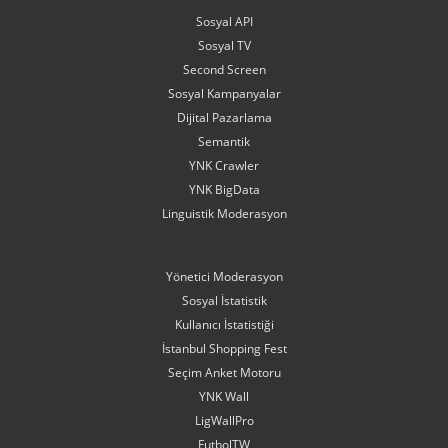
Sosyal API
Sosyal TV
Second Screen
Sosyal Kampanyalar
Dijital Pazarlama
Semantik
YNK Crawler
YNK BigData
Linguistik Moderasyon
Yönetici Moderasyon
Sosyal İstatistik
Kullanıcı İstatistiği
İstanbul Shopping Fest
Seçim Anket Motoru
YNK Wall
LigWallPro
FutbolTW