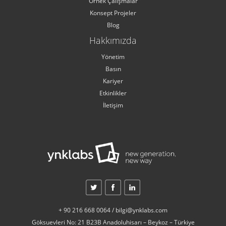
Örnek Çalışmalar
Konsept Projeler
Blog
Hakkımızda
Yönetim
Basın
Kariyer
Etkinlikler
İletişim
+ 90 216 668 0064 / bilgi@ynklabs.com
Göksuevleri No: 21 B23B Anadoluhisarı – Beykoz – Türkiye