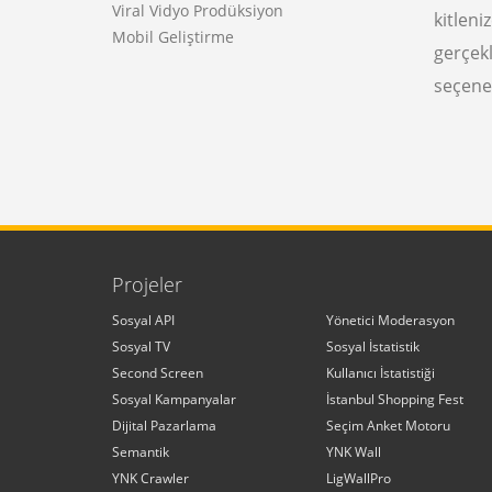
Viral Vidyo Prodüksiyon
kitleni
Mobil Geliştirme
gerçek
seçene
Projeler
Sosyal API
Yönetici Moderasyon
Sosyal TV
Sosyal İstatistik
Second Screen
Kullanıcı İstatistiği
Sosyal Kampanyalar
İstanbul Shopping Fest
Dijital Pazarlama
Seçim Anket Motoru
Semantik
YNK Wall
YNK Crawler
LigWallPro