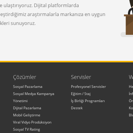
ze ulaştırıyoruz. Dijital platformlarda
leştirdiğimiz araştırmalarla markanıza en uygun
kleri sunuyoruz.
Çözümler
Servisler
W
Sosyal Pazarlama
Profesyonel Servisler
He
Sosyal Medya Kampanya
Eğitim / Staj
İn
Yönetimi
İş Birliği Programları
Ör
Dijital Pazarlama
Destek
Ko
Mobil Geliştirme
Bl
Viral Vidyo Prodüksiyon
Sosyal TV Rating