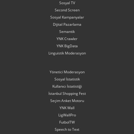
Sosyal TV
Second Screen
Sosyal Kampanyalar
Dijital Pazarlama
Semantik
YNK Crawler
YNK BigData
Linguistik Moderasyon
Yönetici Moderasyon
Sosyal İstatistik
Kullanıcı İstatistiği
İstanbul Shopping Fest
Seçim Anket Motoru
YNK Wall
LigWallPro
FutbolTW
Speech to Text