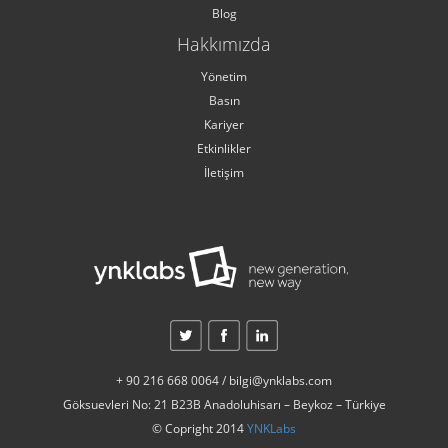
Blog
Hakkımızda
Yönetim
Basın
Kariyer
Etkinlikler
İletişim
+ 90 216 668 0064 / bilgi@ynklabs.com
Göksuevleri No: 21 B23B Anadoluhisarı – Beykoz – Türkiye
© Copright 2014
YNKLabs