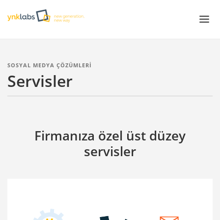
Projeler
SOSYAL MEDYA ÇÖZÜMLERİ
Servisler
Çözümler
Servisler
White Papers
Firmanıza özel üst düzey
Hakkımızda
servisler