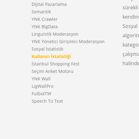
Dijital Pazarlama
sürekli
Semantik
kendine
YNK Crawler
Sosyal 
YNK BigData
Linguistik Moderasyon
algorit
YNK Yönetici Girişimci Moderasyon
katego
Sosyal İstatistik
çalışma
Kullanıcı İstatistiği
halind
İstanbul Shopping Fest
Seçim Anket Motoru
YNK Wall
LigWallPro
FutbolTW
Speech To Text