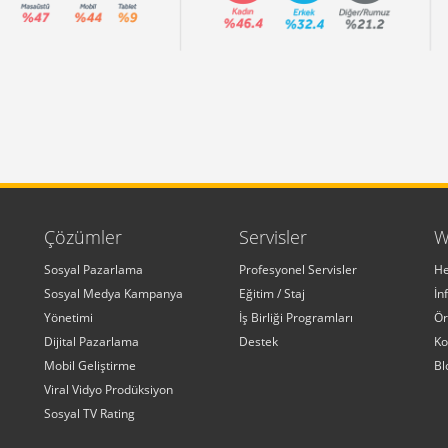
Çözümler
Servisler
W
Sosyal Pazarlama
Profesyonel Servisler
He
Sosyal Medya Kampanya
Eğitim / Staj
İn
Yönetimi
İş Birliği Programları
Ör
Dijital Pazarlama
Destek
Ko
Mobil Geliştirme
Bl
Viral Vidyo Prodüksiyon
Sosyal TV Rating