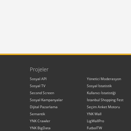
Projeler
Sosyal API
Yönetici Moderasyon
Sosyal TV
Sosyal İstatistik
Second Screen
Kullanıcı İstatistiği
Sosyal Kampanyalar
İstanbul Shopping Fest
Dijital Pazarlama
Seçim Anket Motoru
Semantik
YNK Wall
YNK Crawler
LigWallPro
YNK BigData
FutbolTW