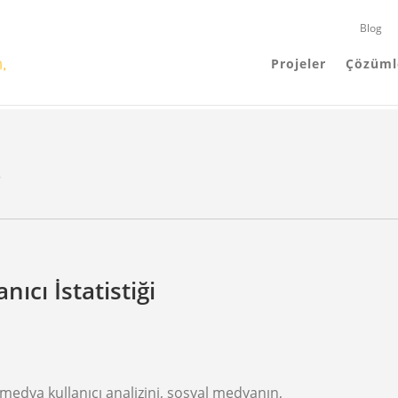
Blog
Projeler
Çözüml
i
anıcı İstatistiği
medya kullanıcı analizini, sosyal medyanın,